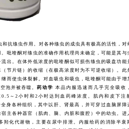
虫和抗绦虫作用。对各种绦虫的成虫具有极高的活性，对
用。吡喹酮对绦虫的准确作用机理尚未确定，可能是其与
子流出。在体外低浓度的吡喹酮似可损伤绦虫的吸盘功能
体（节片链）的收缩（在极高浓度时为不可逆收缩）。此
，继而使虫体裂解。对血吸虫和吸虫，吡喹酮可能由于增
性空泡并被吞噬。
药动学
本品内服迅速而几乎完全吸收
0.5～2小时和2小时达到血药峰浓度。肌内和皮下注
于全身各种组织，其中以肝、肾最高，并可穿过血脑屏障
除宿主各种器官（肌肉、脑、内脏和腹腔）中的幼虫。进
多羟化代谢物，主要在尿中排泄。内服给药的消除半衰