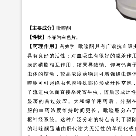
【主要成分】
吡喹酮
【性状】
本品为白色片。
【药理作用】
吡喹酮具有广谱抗血吸
药效学
具有良好的活性；对血吸虫有很好的驱杀作
膜的磷脂相互作用，结果导致钠、钾与钙离
虫体的蠕动，较高浓度药物则可增强绦虫链
喹酮可引起绦虫包膜特殊部位形成灶性空泡
子流进虫体而直接杀死寄生虫，随后形成灶
显著的首过效应。犬和绵羊用药后，分别在
服的血药浓度维持时间更长。吡喹酮
分布
枢神经系统。这种广泛分布的特点有利于驱
的吡喹酮迅速由肝代谢为无活性的单羟化或