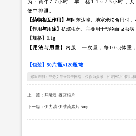
为：黄牛7.7小时，羊、猪1.1～2.5小时，
便中排泄。
【药物相互作用】
与阿苯达唑、地塞米松合用时，
【作用与用途】
抗蠕虫药。主要用于动物血吸虫病
【规格】
0.1g
【用法与用量】
内服：一次量，每10kg体重，
【包装】50片/瓶×120瓶/箱
郑重声明：部分文章来源于网络，仅作为参考，如果网站中图片和
上一篇：
拜瑇灵 板蓝根片
下一篇：
伊力清 伊维菌素片 5mg