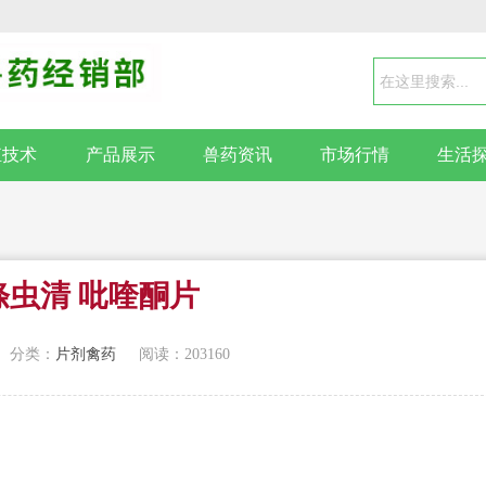
殖技术
产品展示
兽药资讯
市场行情
生活
绦虫清 吡喹酮片
分类：
片剂禽药
阅读：203160