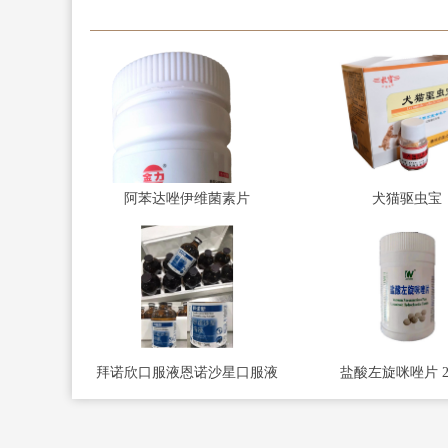
阿苯达唑伊维菌素片
犬猫驱虫宝
拜诺欣口服液恩诺沙星口服液
盐酸左旋咪唑片 2