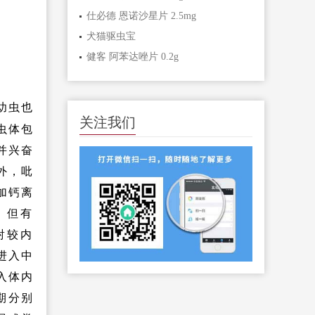
仕必德 恩诺沙星片 2.5mg
犬猫驱虫宝
健客 阿苯达唑片 0.2g
幼虫也
关注我们
虫体包
并兴奋
外，吡
加钙离
，但有
射较内
进入中
入体内
期分别