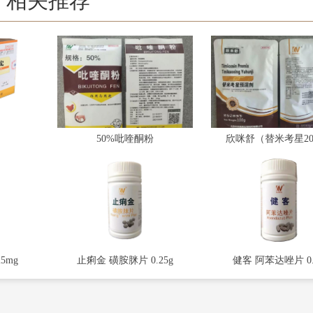
相关推荐
50%吡喹酮粉
欣咪舒（替米考星2
5mg
止痢金 磺胺脒片 0.25g
健客 阿苯达唑片 0.