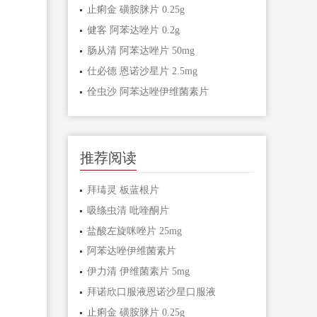
止痢金 磺胺脒片 0.25g
健客 阿苯达唑片 0.2g
肠从清 阿苯达唑片 50mg
仕必德 恩诺沙星片 2.5mg
佺虫沙 阿苯达唑伊维菌素片
推荐阅读
拜瑇灵 板蓝根片
吸绦虫清 吡喹酮片
盐酸左旋咪唑片 25mg
阿苯达唑伊维菌素片
伊力清 伊维菌素片 5mg
拜诺欣口服液恩诺沙星口服液
止痢金 磺胺脒片 0.25g