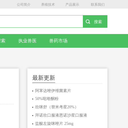
公司简介
养殖技术
产品展示
联系我们
探索
执业兽医
兽药市场
最新更新
阿苯达唑伊维菌素片
50%吡喹酮粉
欣咪舒（替米考星20%）
拜诺欣口服液恩诺沙星口服液
盐酸左旋咪唑片 25mg