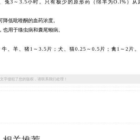
犬、兔3～3.5小时。只有极少的原形药（绵羊为O.l%）
可降低吡喹酮的血药浓度。
，也用于绦虫病和囊尾蚴病。
牛、羊、猪1～3.5片；犬、猫0.25～0.5片；禽1～2片。
文字侵犯了您的版权，请联系我们处理！