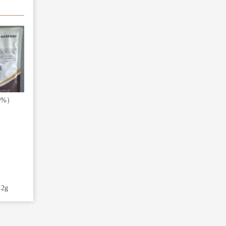
0%）
2g