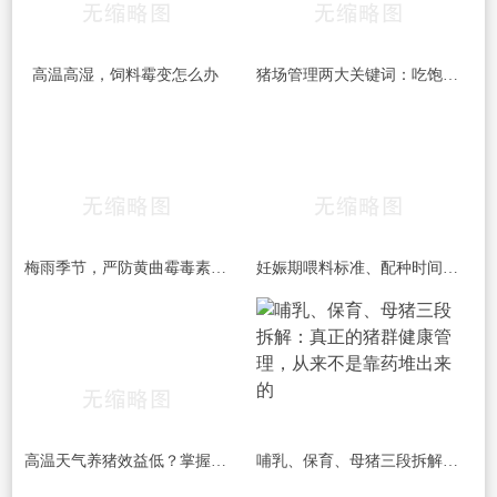
高温高湿，饲料霉变怎么办
猪场管理两大关键词：吃饱和干燥，做到位了效益差不少
梅雨季节，严防黄曲霉毒素的危害！！！
妊娠期喂料标准、配种时间间隔、疫苗禁忌……这份养猪笔记值得收藏
高温天气养猪效益低？掌握这四项催肥技术，夏季出栏一样有保障
哺乳、保育、母猪三段拆解：真正的猪群健康管理，从来不是靠药堆出来的