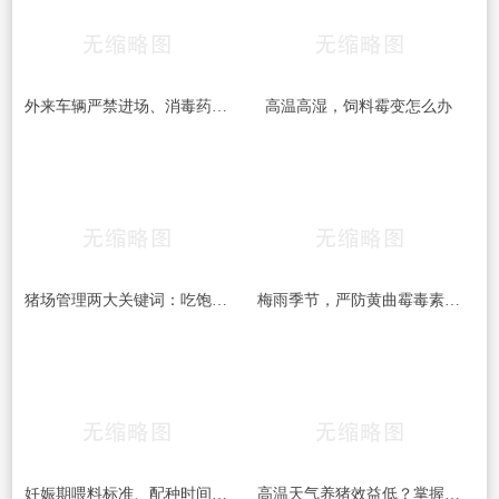
外来车辆严禁进场、消毒药品每周更换：中小猪场这些防疫红线，一条都不能破
高温高湿，饲料霉变怎么办
猪场管理两大关键词：吃饱和干燥，做到位了效益差不少
梅雨季节，严防黄曲霉毒素的危害！！！
妊娠期喂料标准、配种时间间隔、疫苗禁忌……这份养猪笔记值得收藏
高温天气养猪效益低？掌握这四项催肥技术，夏季出栏一样有保障