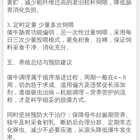
黄贮，减少粗纤维过高的老旧秸秆饲喂，降低肠
胃消化负担。
3. 定时定量 少量多次饲喂
僵牛肠胃功能偏弱，忌一次性过量饲喂，采用每
日三次少量投喂模式，避免积食、拉稀，保证饲
料采食干净、消化充分。
五、养殖总结与预防建议
僵牛调理属于循序渐进过程，周期一般在4～8
周，切勿急于求成、滥用偏方及违禁促长添加
剂，遵循驱虫治病→机能调理→营养管护的流
程，才是科学稳妥的脱僵方式。
同时坚持预防大于治疗：保障母牛妊娠期营养、
犊牛及时采食初乳、断奶后合理分群、定期常态
化驱虫、减少不必要应激，从源头降低僵牛发生
率。