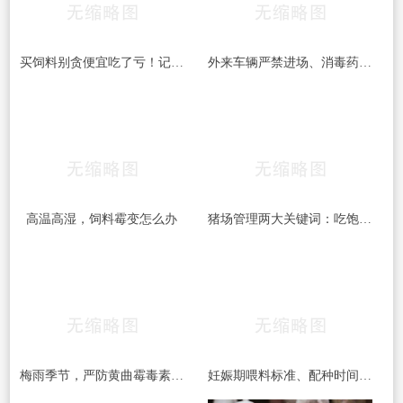
买饲料别贪便宜吃了亏！记住这四点，避开“三无”坑货
外来车辆严禁进场、消毒药品每周更换：中小猪场这些防疫红线，一条都不能破
高温高湿，饲料霉变怎么办
猪场管理两大关键词：吃饱和干燥，做到位了效益差不少
梅雨季节，严防黄曲霉毒素的危害！！！
妊娠期喂料标准、配种时间间隔、疫苗禁忌……这份养猪笔记值得收藏