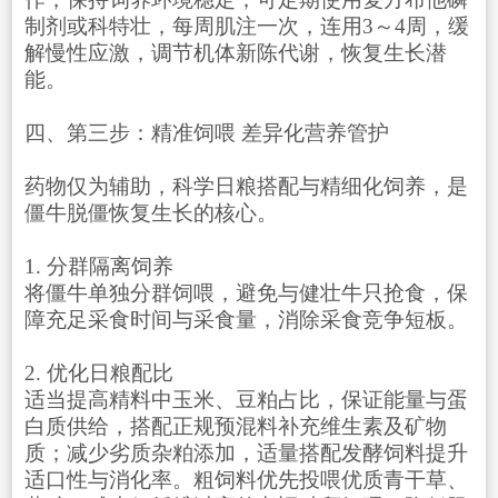
制剂或科特壮，每周肌注一次，连用3～4周，缓
解慢性应激，调节机体新陈代谢，恢复生长潜
能。
四、第三步：精准饲喂 差异化营养管护
药物仅为辅助，科学日粮搭配与精细化饲养，是
僵牛脱僵恢复生长的核心。
1. 分群隔离饲养
将僵牛单独分群饲喂，避免与健壮牛只抢食，保
障充足采食时间与采食量，消除采食竞争短板。
2. 优化日粮配比
适当提高精料中玉米、豆粕占比，保证能量与蛋
白质供给，搭配正规预混料补充维生素及矿物
质；减少劣质杂粕添加，适量搭配发酵饲料提升
适口性与消化率。粗饲料优先投喂优质青干草、