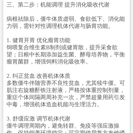
三、第二步：机能调理 提升消化吸收代谢
病根祛除后，僵牛体质虚弱、食欲低下、消化能
力弱，需针对性调理机体代谢与肠胃功能。
1. 健胃开胃 优化瘤胃功能
饲喂复合维生素B制剂或健胃散，提升采食欲
望；日粮中长期添加益生菌、酵母培养物，平衡
瘤胃菌群，增强饲料消化吸收率。
2. 纠正贫血 改善机体体质
多数僵牛伴随营养不良性贫血，尤其犊牛僵。可
肌注右旋糖酐铁注射液，严格按体重控制剂量，
重症个体间隔两周补充一次，严禁超量用药引发
中毒，增强机体造血机能与生理活力。
3. 舒缓应激 调节机体代谢
僵牛调理周期内，避免转群、免疫等强应激操
作，保持饲养环境稳定；可定期使用复方布他磷