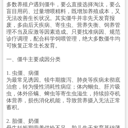
多数养殖户遇到僵牛，要么直接选择淘汰，要么
盲目用药、过量增喂精料，既增加养殖成本，又
无法改善生长状况。其实僵牛并非先天发育报
废，多由后天疾病、寄生虫、营养失衡、饲养管
理不当及应激等因素造成。只要找准病因、规范
诊疗调理，配合科学饲喂管理，绝大多数僵牛均
可恢复正常生长发育。
一、僵牛主要成因分类
1. 虫僵、病僵
为最常见诱因。犊牛期腹泻、肺炎等疾病未彻底
治愈，转为慢性消耗性病症；体内蛔虫、肝片吸
虫，体外疥螨、蜱虫等寄生虫滋生，持续掠夺机
体营养，损伤消化机能，导致营养摄入无法正常
蓄积。
2. 胎僵、奶僵
母牛妊娠期营养供给不足，胎儿先天发育基础薄