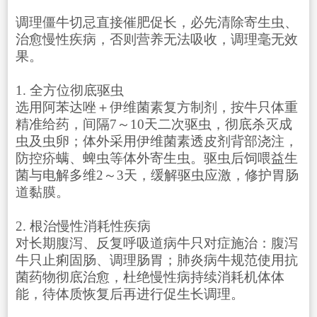
调理僵牛切忌直接催肥促长，必先清除寄生虫、
治愈慢性疾病，否则营养无法吸收，调理毫无效
果。
1. 全方位彻底驱虫
选用阿苯达唑＋伊维菌素复方制剂，按牛只体重
精准给药，间隔7～10天二次驱虫，彻底杀灭成
虫及虫卵；体外采用伊维菌素透皮剂背部浇注，
防控疥螨、蜱虫等体外寄生虫。驱虫后饲喂益生
菌与电解多维2～3天，缓解驱虫应激，修护胃肠
道黏膜。
2. 根治慢性消耗性疾病
对长期腹泻、反复呼吸道病牛只对症施治：腹泻
牛只止痢固肠、调理肠胃；肺炎病牛规范使用抗
菌药物彻底治愈，杜绝慢性病持续消耗机体体
能，待体质恢复后再进行促生长调理。