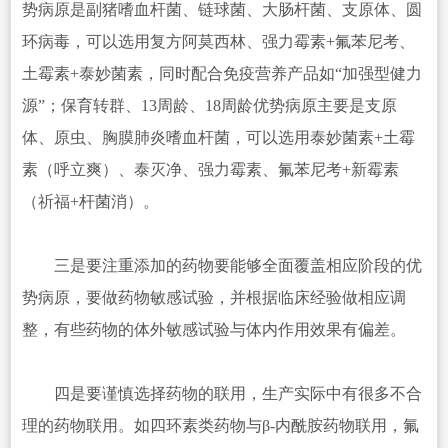
势病原是副猪嗜血杆菌、链球菌、大肠杆菌、支原体、圆
环病毒，可以选用复方阿莫西林、强力霉素+氟苯尼考、
土霉素+泰妙菌素，同时配合免疫营养产品如“加强型健力
源”；保育转群、13周龄、18周龄优势病原主要是支原
体、原虫、胸膜肺炎嗜血杆菌，可以选用泰妙菌素+土霉
素（呼立爽）、泰灭净、强力霉素、氟苯尼考+新霉素
（祈福+杆菌消）。
三是要注重添加的药物要能够全面覆盖相应阶段的优
势病原，要做药物敏感试验，并根据临床经验做相应调
整，有些药物的体外敏感试验与体内作用效果有偏差。
四是要谨慎选择药物的联用，生产实际中有很多不合
理的药物联用。如四环素类药物与β-内酰胺药物联用，氟