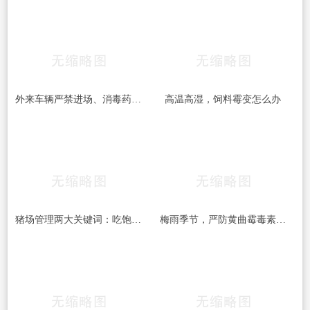
外来车辆严禁进场、消毒药品每周更换：中小猪场这些防疫红线，一条都不能破
高温高湿，饲料霉变怎么办
猪场管理两大关键词：吃饱和干燥，做到位了效益差不少
梅雨季节，严防黄曲霉毒素的危害！！！