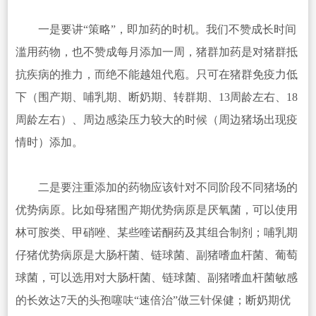
一是要讲“策略”，即加药的时机。我们不赞成长时间
滥用药物，也不赞成每月添加一周，猪群加药是对猪群抵
抗疾病的推力，而绝不能越俎代庖。只可在猪群免疫力低
下（围产期、哺乳期、断奶期、转群期、13周龄左右、18
周龄左右）、周边感染压力较大的时候（周边猪场出现疫
情时）添加。
二是要注重添加的药物应该针对不同阶段不同猪场的
优势病原。比如母猪围产期优势病原是厌氧菌，可以使用
林可胺类、甲硝唑、某些喹诺酮药及其组合制剂；哺乳期
仔猪优势病原是大肠杆菌、链球菌、副猪嗜血杆菌、葡萄
球菌，可以选用对大肠杆菌、链球菌、副猪嗜血杆菌敏感
的长效达7天的头孢噻呋“速倍治”做三针保健；断奶期优