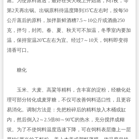
蒸。为使原料蒸透，最好在头天晚上开始蒸，闷1夜，等
第2天再出锅。出锅原料待温度降到35℃左右时，按每50
公斤蒸后的原料，加拌新鲜酒糟7.5～10公斤或酒曲250
克，拌匀，封闭。春、夏、秋天可不加温，冬季室内要加
温，保持室温20℃左右为宜。经过7～10天，饲料即变得
清香可口。
糖化
玉米、大麦、高粱等精料，含丰富的淀粉，经糖化处
理可部分转化成麦芽糖，不仅可改善饲料适口性，且更容
易消化。调制方法是：先把粉碎后的精料放入木桶或缸
内，然后倒入2～2.5倍80～90℃的热水，充分搅拌成糊
状。为了不使饲料温度迅速下降，可在饲料表层撒上一层