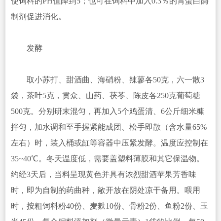
使饲料的PH值降到5；也可在饲料中加入0.3％的胃蛋白酶
制剂促进消化。
发酵
取小苏打、甜酒曲、海硝粉、辣蓼各50克，六一散3
袋，茶叶5克，贯众、山药、茯苓、陈皮各250克葡萄糖
500克。分别研末混匀，再加入5个鸡蛋清、6公斤细米糠
拌匀，加水调和至手握紧能成团、松手即散（含水量65%
左右）时，装入桶或缸等容器中压紧发酵。温度应控制在
35~40℃。冬天温度低，需要盖塑料薄膜和其它保温物。
约经3天后，当料呈现黄色并具有浓烈甜酒苹果芳香味
时，即为自制的药曲种，敞开放在阴处凉干备用。喂用
时，按粗饲料粉40份、麦麸10份、骨粉2份、鱼粉2份、玉