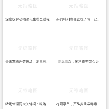
深度拆解动物消化生理全过程
买饲料别贪便宜吃了亏！记住这四点，避开“三无”坑货
外来车辆严禁进场、消毒药品每周更换：中小猪场这些防疫红线，一条都不能破
高温高湿，饲料霉变怎么办
猪场管理两大关键词：吃饱和干燥，做到位了效益差不少
梅雨季节，严防黄曲霉毒素的危害！！！