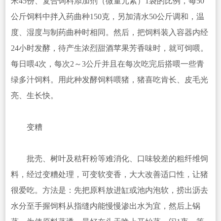
米45份、复合饲料添加剂（微量元素）1袋的比例，每50
公斤饲料中拌入药曲种150克，另加清水50公斤调和，温
度、湿度与制药曲种时相同。然后，把饲料装入容器内经
24小时发酵，待产生浓烈甜酒苹果芳香味时，就可饲喂。
每日喂4次，每次2～3公斤并且在每次吃完后搭喂一些青
绿多汁饲料。用此种发酵饲料喂猪，猪喜吃肯长、皮毛光
亮、生长快。
变糟
批壳、树叶及秸秆粉等难消化、口味较差的粗纤维饲
料，经过变糟处理，可变软变香，大大改善适口性，让猪
很爱吃。方法是：先把原料放进缸或池内泡软，捞出沥去
水分至手握饲料从指缝内能慢慢渗出水为宜，然后上锅