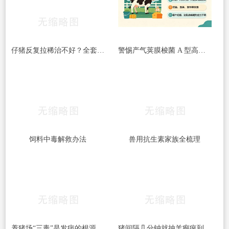
仔猪反复拉稀治不好？全套处理方案收好
警惕产气荚膜梭菌 A 型高发｜牛梭菌病综合防控指南
饲料中毒解救办法
兽用抗生素家族全梳理
养猪场“三毒”是发病的根源！搞好防治很重要！
猪间隔几分钟就抽羊癫疯到底得了什么病呢？