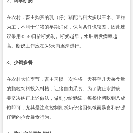
2、科学断奶
在农村，畜主购买的乳（仔）猪配合料大多以玉米、豆粕
为主，不利于仔猪的早期消化，保育条件也较差，因此建
议采用35-40日龄断奶制。断奶越早，水肿病发病率越
高。断奶工作应在3-5天内逐渐进行。
3、少饲多餐
在农村大忙季节，畜主习惯一次性将一天甚至几天采食量
的颗粒饲料投入料槽，让猪自由采食。为了防止水肿病，
要坚决纠正上述做法，做到少给勤添，每餐让猪吃到八成
饱即可，尤其是注意控制刚断奶仔猪因饥饿而暴食和好强
仔猪的抢食暴食行为。