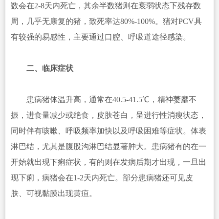
数会在2-8天内死亡，其余半数猪则在衰弱状态下残存数
周，几乎无康复的猪，致死率达80%-100%。猪对PCV具
有较强的易感性，主要通过口腔、呼吸道途径感染。
二、临床症状
患病猪体温升高，通常在40.5-41.5℃，精神萎靡不
振，进食量减少或绝食，皮肤苍白，呈进行性消瘦状态，
同时伴有咳嗽、呼吸频率加快以及呼吸困难等症状。体表
淋巴结，尤其是腹股沟淋巴结显著肿大。患病猪有的在一
开始就出现下痢症状，有的则在发病后期才出现，一旦出
现下痢，病猪会在1-2天内死亡。部分患病猪还可见皮
肤、可视黏膜出现黄疸。