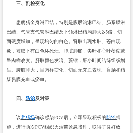
三、剖检变化
患病猪全身淋巴结，特别是腹股沟淋巴结、肠系膜淋
巴结、气管支气管淋巴结及下颌淋巴结均肿大2-5倍，切
面硬度增加，呈现均匀的白色。肾脏出现水肿、苍白现
象，被膜下有白色坏死灶。肺脏肿胀，尖叶和心叶萎缩或
呈肉样改变。肝脏颜色发暗、萎缩，肝小叶间结缔组织增
生。脾脏肿大，呈肉样变化，切面无充血表现。盲肠和结
肠黏膜充血或瘀血。
四、
防治
及对策
该
养猪场
确诊感染PCV后，立即采取积极的
防治
措
施，进行两次PCV组织灭活苗紧急接种，取得了良好效