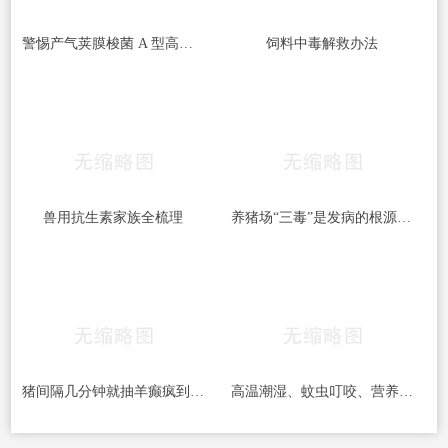
警惕产气荚膜梭菌 A 型高发｜牛梭菌病综合防控指南
饲料中毒解救办法
兽用抗生素家族全梳理
养猪场“三毒”是发病的根源！搞好防治很重要！
猪间隔几分钟就抽羊癫疯到底得了什么病呢？
高温潮湿、蚊虫叮咬、营养不均——猪湿疹三大诱因及预防对策