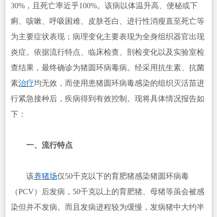
30%，且死亡率近乎100%。该病以体温升高、便秘或下
痢、咳嗽、呼吸困难、皮肤苍白、进行性消瘦直至死亡等
为主要症状表现；病理变化主要表现为全身组织器官出现
炎症。依据流行特点、临床检查、剖检变化以及实验室检
查结果，最终确诊为猪圆环病毒病。经采用抗生素、抗菌
素
治疗
均无效，而使用患猪圆环病毒感染的组织灭活苗进
行紧急接种后，疾病得到有效控制。现将具体情况报告如
下：
一、流行特点
该
养猪场
仅50千克以下的育肥猪感染猪圆环病毒
（PCV）后发病，50千克以上的育肥猪、母猪等虽会被感
染但并不发病。而且发病进程较为缓慢，发病猪中大约半