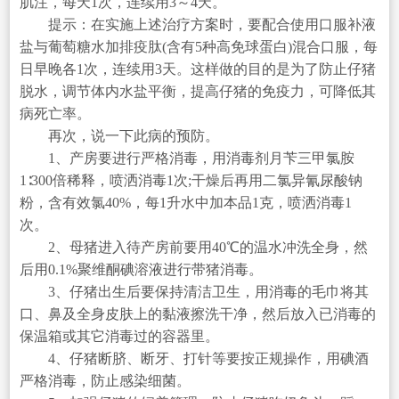
肌注，每天1次，连续用3～4天。
提示：在实施上述治疗方案时，要配合使用口服补液
盐与葡萄糖水加排疫肽(含有5种高免球蛋白)混合口服，每
日早晚各1次，连续用3天。这样做的目的是为了防止仔猪
脱水，调节体内水盐平衡，提高仔猪的免疫力，可降低其
病死亡率。
再次，说一下此病的预防。
1、产房要进行严格消毒，用消毒剂月苄三甲氯胺
1∶300倍稀释，喷洒消毒1次;干燥后再用二氯异氰尿酸钠
粉，含有效氯40%，每1升水中加本品1克，喷洒消毒1
次。
2、母猪进入待产房前要用40℃的温水冲洗全身，然
后用0.1%聚维酮碘溶液进行带猪消毒。
3、仔猪出生后要保持清洁卫生，用消毒的毛巾将其
口、鼻及全身皮肤上的黏液擦洗干净，然后放入已消毒的
保温箱或其它消毒过的容器里。
4、仔猪断脐、断牙、打针等要按正规操作，用碘酒
严格消毒，防止感染细菌。