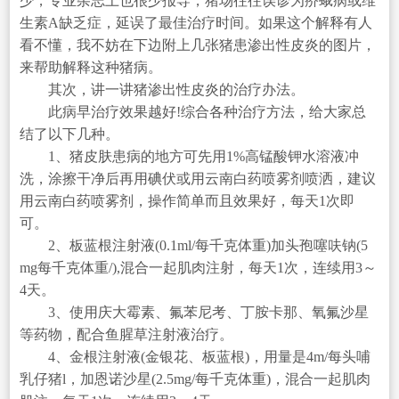
少，专业杂志上也很少报导，猪场往往误诊为疥蛾病或维
生素A缺乏症，延误了最佳治疗时间。如果这个解释有人
看不懂，我不妨在下边附上几张猪患渗出性皮炎的图片，
来帮助解释这种猪病。
其次，讲一讲猪渗出性皮炎的治疗办法。
此病早治疗效果越好!综合各种治疗方法，给大家总
结了以下几种。
1、猪皮肤患病的地方可先用1%高锰酸钾水溶液冲
洗，涂擦干净后再用碘伏或用云南白药喷雾剂喷洒，建议
用云南白药喷雾剂，操作简单而且效果好，每天1次即
可。
2、板蓝根注射液(0.1ml/每千克体重)加头孢噻呋钠(5
mg每千克体重/),混合一起肌肉注射，每天1次，连续用3～
4天。
3、使用庆大霉素、氟苯尼考、丁胺卡那、氧氟沙星
等药物，配合鱼腥草注射液治疗。
4、金根注射液(金银花、板蓝根)，用量是4m/每头哺
乳仔猪l，加恩诺沙星(2.5mg/每千克体重)，混合一起肌肉