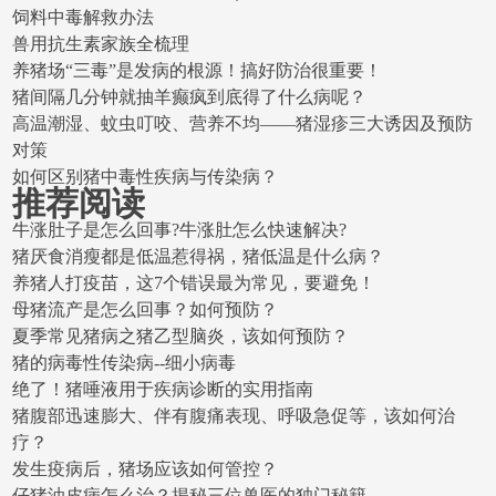
饲料中毒解救办法
兽用抗生素家族全梳理
养猪场“三毒”是发病的根源！搞好防治很重要！
猪间隔几分钟就抽羊癫疯到底得了什么病呢？
高温潮湿、蚊虫叮咬、营养不均——猪湿疹三大诱因及预防
对策
如何区别猪中毒性疾病与传染病？
推荐阅读
牛涨肚子是怎么回事?牛涨肚怎么快速解决?
猪厌食消瘦都是低温惹得祸，猪低温是什么病？
养猪人打疫苗，这7个错误最为常见，要避免！
母猪流产是怎么回事？如何预防？
夏季常见猪病之猪乙型脑炎，该如何预防？
猪的病毒性传染病--细小病毒
绝了！猪唾液用于疾病诊断的实用指南
猪腹部迅速膨大、伴有腹痛表现、呼吸急促等，该如何治
疗？
发生疫病后，猪场应该如何管控？
仔猪油皮病怎么治？揭秘三位兽医的独门秘籍