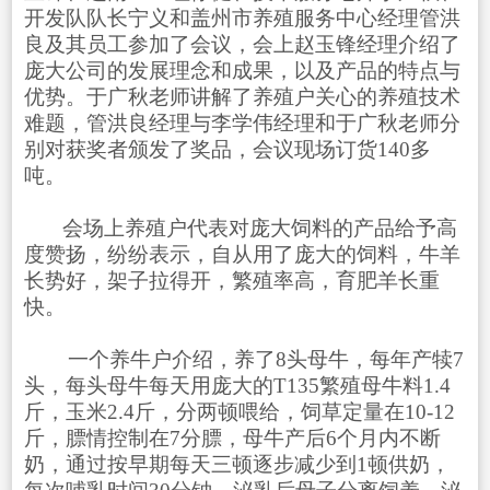
开发队队长宁义和盖州市养殖服务中心经理管洪
良及其员工参加了会议，会上赵玉锋经理介绍了
庞大公司的发展理念和成果，以及产品的特点与
优势。于广秋老师讲解了养殖户关心的养殖技术
难题，管洪良经理与李学伟经理和于广秋老师分
别对获奖者颁发了奖品，会议现场订货140多
吨。
会场上养殖户代表对庞大饲料的产品给予高
度赞扬，纷纷表示，自从用了庞大的饲料，牛羊
长势好，架子拉得开，繁殖率高，育肥羊长重
快。
一个养牛户介绍，养了8头母牛，每年产犊7
头，每头母牛每天用庞大的T135繁殖母牛料1.4
斤，玉米2.4斤，分两顿喂给，饲草定量在10-12
斤，膘情控制在7分膘，母牛产后6个月内不断
奶，通过按早期每天三顿逐步减少到1顿供奶，