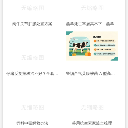
肉牛关节肿胀处置方案
羔羊死亡率居高不下！羔羊常见5大杀手病，早发现、早预防，少伤亡！​
仔猪反复拉稀治不好？全套处理方案收好
警惕产气荚膜梭菌 A 型高发｜牛梭菌病综合防控指南
饲料中毒解救办法
兽用抗生素家族全梳理