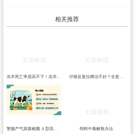
相关推荐
羔羊死亡率居高不下！羔羊常见5大杀手病，早发现、早预防，少伤亡！​
仔猪反复拉稀治不好？全套处理方案收好
警惕产气荚膜梭菌 A 型高发｜牛梭菌病综合防控指南
饲料中毒解救办法