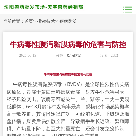
当前位置：
首页
>>
养殖技术
>>
疾病防治
牛病毒性腹泻黏膜病毒的危害与防控
2026-06-13
分类：
疾病防治
阅读：2092
牛病毒性腹泻黏膜病毒的危害与防控
牛病毒性腹泻黏膜病毒（BVDV）是全球性烈性传染病
病原体，隶属于黄病毒科瘟病毒属，对养牛业危害极大，
经济风险突出。该病毒可感染牛、羊、猪等，牛为主要易
感群体，6~18月龄犊牛发病率最高，规模化牛场感染概率
高于散养群。其传播途径广泛，可经消化道、呼吸道及
胎
盘传播
，爆发后易扩散全群，导致病牛生长迟缓、繁殖障
碍、产奶量下降，甚至大批量死亡，还会引发免疫抑制，
增加继发疫病风险，因此防控诊疗至关重要。