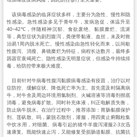
该病毒感染的临床症状多样，主要分为急性、慢性和隐
性感染。急性感染多见于青年牛，发病急促，体温升至
40~42℃，伴随精神沉郁、食欲废绝、黏膜糜烂、流涎
等，典型症状为剧烈腹泻，粪便带黏液、血丝，未及时救
治易1周内脱水死亡。慢性感染由急性转化而来，以
间歇
性腹泻
、消瘦、鼻镜糜烂为特征，病程长达数月，最终多
因器官衰竭死亡。隐性感染无明显症状，但感染牛持续排
毒，给防控带来极大难度。
目前针对
牛病毒性腹泻
黏膜病毒感染有疫苗，治疗以对
症防控、缓解症状、降低死亡率为主。首先需及时隔离病
牛，对牛舍及周边环境用
氯制剂
、火碱溶液等消毒剂彻底
消毒，避免病毒扩散。同时补充体液，纠正电解质失衡，
防止病牛脱水。在治疗过程中，推荐添加：胃肠黏膜保护
剂、莲矾散、吗，蒙脱石散剂，灌服，用四黄止痢颗粒集
中饮水用，对细菌、病毒引起的猪牛羊腹泻灌服2-3次迅
速康复。既能快速止泻，又能修复受损肠道黏膜、抗菌抗