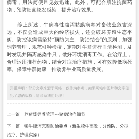
病毒，用法简便且见效迅速。此外，可配合肌注抗菌药
物，预防细菌继发感染，提升治疗效果。
综上所述，牛病毒性腹泻黏膜病毒对畜牧业危害深
远，不仅会造成巨大的经济损失，还会破坏养殖生态平
衡。防控该病需坚持“预防为主、防治结合”的原则，加强
饲养管理，规范
引种检疫
，定期对牛群进行血清检测，及
时发现并隔离感染牛只，做好环境消毒工作。在治疗上，
合理运用推荐药物，结合对症治疗措施，可有效降低病死
率。保障牛群健康，推动养牛业高质量发展。
郑重声明：部分文章来源于网络，仅作为参考，如果网站中图片和文字侵
犯了您的版权，请联系我们处理！
上一篇：
养猪场饲养管理---猪病治疗细节
下一篇：
犊牛腹泻完整防治要点（新生犊牛高发，分预防、分型
治疗、护理实操）