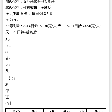
加教保料，直至仔
猪
全部采
食
仔
猪教保料，可
有效防止应激反
应，少量
多餐，每日饲喂
5-6
次为宜。
3.饲
喂量
：
8-14日龄15~30克/头
/天
，
15-21日龄30-50克/
头
/
天
，
21
日龄
-断奶后
5天
50-
80
克/
天/
头.
【
分
析
保
证
值
】