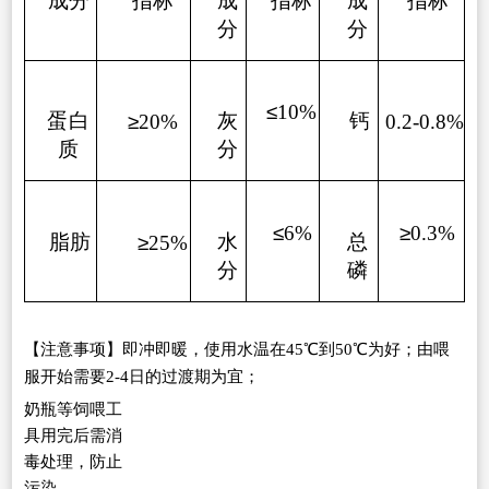
成分
指标
成
指标
成
指标
分
分
≤
10%
蛋
白
灰
钙
≥
20%
0.2-0.8%
质
分
≤
6%
≥
0.3%
脂肪
水
总
≥
25%
分
磷
【
注
意事项】即冲即暖，使用水温在
45℃到50℃为好；由喂
服开始需要2-4日的过渡期为宜；
奶瓶等饲喂工
具用完后需消
毒处理，防止
污染