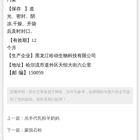
【
保存
】
道
光、密封、阴
凉
.干燥、开袋
后及时
封口。
【有效期】
12
个月
【生
产
企业】黑龙江哈动生物科技有限公司
【
地
址】哈尔流市道外区天恒大街六公里
【邮
编】
150059
郑重声明：部分文章来源于网络，仅作为参考，如果网站中图片和文字侵
犯了您的版权，请联系我们处理！
上一篇：
羔羊代乳粉羊奶妈
下一篇：
蒙脱石粉