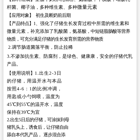
微量元素
杆菌、椰子油，多种维生素、多种
【
应用对象
】
初生及断奶
前
后期
【
产品特点
】
1、
强
化了
仔猪
生长发
育
过程中所需的维生
素
和
微量元素，补充添加了乳酸菌，
氨基
酸，中
短
链脂肠酸等营养
物质，可充分满足仔
猪
的生长发
育
所
需的营养物质
2.
调节肠道菌落平衡，防止拉
稀
3.不渗加抗生素、
防
腐剂，是绿色、健康康，安全的仔
猪
代乳
产品。
【
】
使用说明
1.出生2-3日
的仔
猪
，用温开水与本品
按照
4-6
：
1的比例冲调，
用
匙或
小
勺饲喂，
温度为
45℃到55℃的温开水，温度
保持在39℃为
宜
2.出生5日后的仔猪，可涂抹到母
猪乳头上，诱食后，让仔猪自由
舔自本代
乳产品，
逐步
混合添