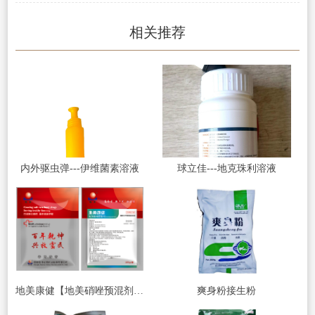
相关推荐
内外驱虫弹---伊维菌素溶液
球立佳---地克珠利溶液
地美康健【地美硝唑预混剂】水溶型
爽身粉接生粉