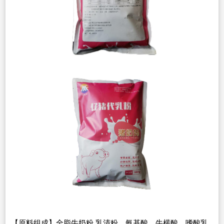
【
原料组成
】
全脂
牛
奶
粉
.乳清粉、
氨
基酸，牛横酸，
嗜酸
乳