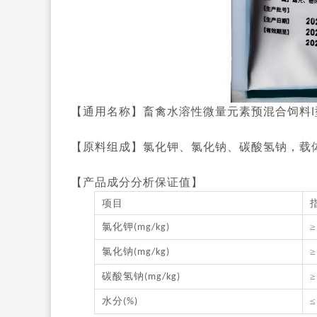
I
【通用名称】畜禽水溶性微量元素预混合饲料
【原料组成】氯化钾、氯化钠、碳酸氢钠，载
【产品成分分析保证值
】
项目
氯化钾
≥
(mg/kg)
氯化钠
≥
(mg/kg)
碳酸氢钠
≥
(mg/kg)
水分
≤
(%)