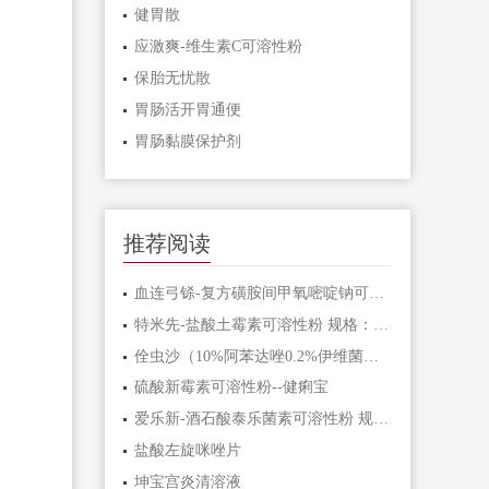
健胃散
应激爽-维生素C可溶性粉
保胎无忧散
胃肠活开胃通便
胃肠黏膜保护剂
推荐阅读
血连弓铩-复方磺胺间甲氧嘧啶钠可溶性粉
特米先-盐酸土霉素可溶性粉 规格：按C22H24N2O9计算10%
佺虫沙（10%阿苯达唑0.2%伊维菌素粉）
硫酸新霉素可溶性粉--健痢宝
爱乐新-酒石酸泰乐菌素可溶性粉 规格：100g：10g（1000万单位）
盐酸左旋咪唑片
坤宝宫炎清溶液