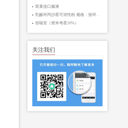
双黄连口服液
乳酸环丙沙星可溶性粉 规格：按环丙沙星计算2%
佰喘安（替米考星10%）
关注我们