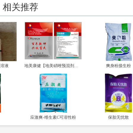
相关推荐
利溶液
地美康健【地美硝唑预混剂】水溶型
爽身粉接生粉
应激爽-维生素C可溶性粉
保胎无忧散