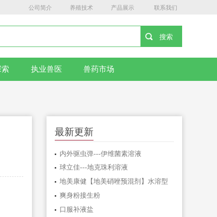
公司简介
养殖技术
产品展示
联系我们
探索
执业兽医
兽药市场
最新更新
内外驱虫弹---伊维菌素溶液
球立佳---地克珠利溶液
地美康健【地美硝唑预混剂】水溶型
爽身粉接生粉
口服补液盐