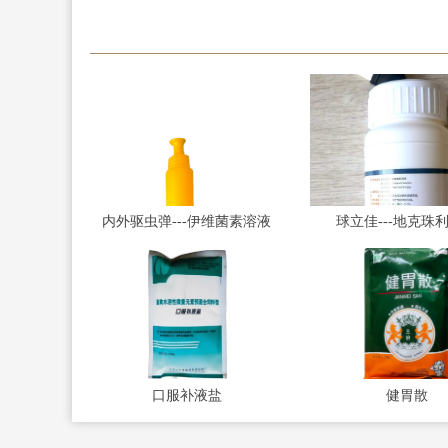
内外驱虫弹---伊维菌素溶液
球立佳---地克珠
口服补液盐
健胃散