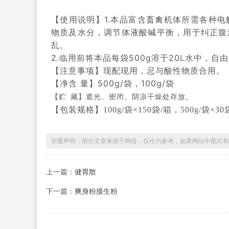
1.
【使用说明】
本品富含畜禽机体所需各种电
物质及水分，调节体液酸碱平衡，用于纠正腹
乱。
2.
500g
20L
临用前将本品每袋
溶于
水中，自由
【注意事项】现配现用，忌与酸性物质合用。
500g/
100g/
【净
含
量】
袋，
袋
【贮
藏】遮光、密闭、阴凉干燥处存放。
【包装规格】
100g/袋×150袋/箱，
500g/袋×30
郑重声明：部分文章来源于网络，仅作为参考，如果网站中图片和
上一篇：
健胃散
下一篇：
爽身粉接生粉