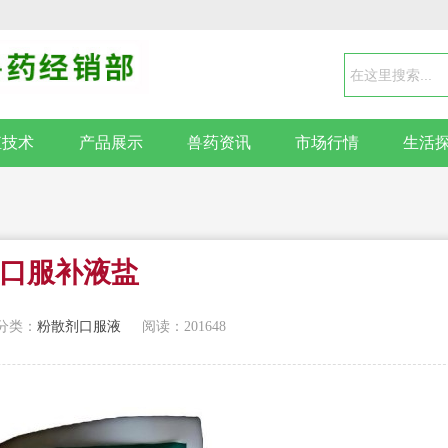
殖技术
产品展示
兽药资讯
市场行情
生活
口服补液盐
分类：
粉散剂口服液
阅读：201648